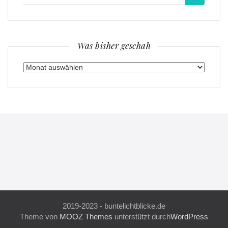
für:
Was bisher geschah
Was
bisher
geschah
2019-2023 - buntelichtblicke.de
Theme von
MOOZ Themes
unterstützt durch
WordPress