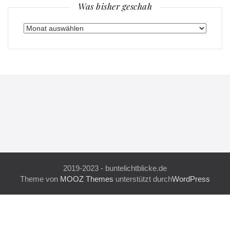
Was bisher geschah
Was
bisher
geschah
2019-2023 - buntelichtblicke.de
Theme von
MOOZ Themes
unterstützt durch
WordPress