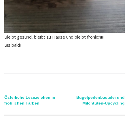
Bleibt gesund, bleibt zu Hause und bleibt fröhlich!!!!
Bis bald!
Beitragsnavigation
Österliche Lesezeichen in
Bügelperlenbastelei und
fröhlichen Farben
Milchtüten-Upcycling