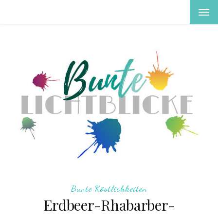
MEN
EIN-
ODE
AUS
Bunte Köstlichkeiten
Erdbeer-Rhabarber-