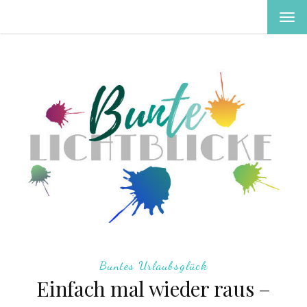
MEN
EIN-
ODE
AUS
Buntes Urlaubsglück
Einfach mal wieder raus –