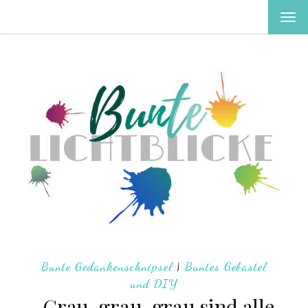
MEN
EIN-
ODE
AUS
Bunte Gedankenschnipsel
|
Buntes Gebastel
und DIY
„Grau, grau, grau sind alle